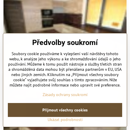
Předvolby soukromí
Soubory cookie používáme k vylepšení vaší návštěvy tohoto
webu, k analýze jeho výkonu a ke shromažďování údajů o jeho
používání. Můžeme k tomu použít nástroje a služby třetích stran
HP trade 19 20 044
a shromážděná data mohou být přenášena partnerům v EU, USA
nebo jiných zemích. Kliknutím na „Přijmout všechny soubory
cookie“ vyjadřujete svůj souhlas s tímto zpracováním. Níže
můžete najít podrobné informace nebo upravit své preference.
Zásady ochrany soukromí
Přijmout všechny cookies
Ukázat podrobnosti