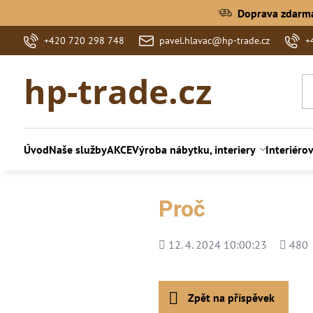
Doprava zdarm
+420 720 298 748
pavel.hlavac@hp-trade.cz
+
hp-trade.cz
Úvod
Naše služby
AKCE
Výroba nábytku, interiery
Interiéro
Proč
Přidáno
Počet
12. 4. 2024 10:00:23
480
shlédn
Zpět na příspěvek