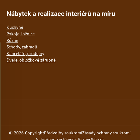
Nábytek a realizace interiérů na míru
Kuchyně
Pokoje, ložnice
Různé
Schody, zábradlí
Kanceláře, prodejny
Dveře, obložkové zárubně
©
2026
Copyright
Předvolby soukromí
Zásady ochrany soukromí
Vytvořeno systémem:
ByznysWeb.cz