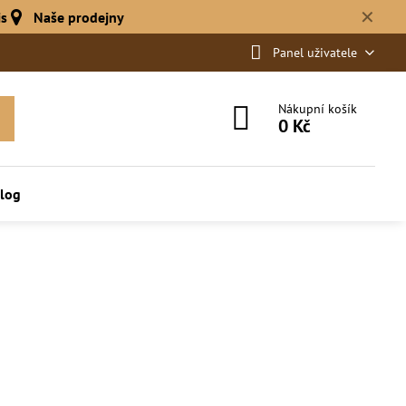
✕
is
Naše prodejny
Panel uživatele
Nákupní košík
0 Kč
log