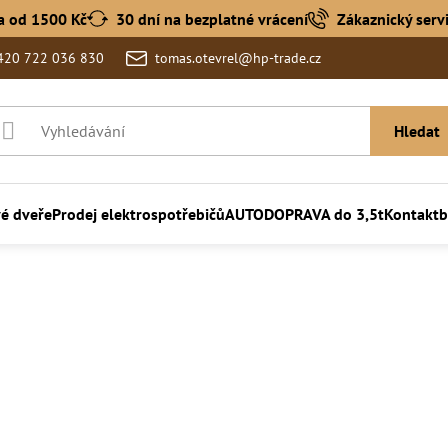
a od 1500 Kč
30 dní na bezplatné vrácení
Zákaznický serv
420 722 036 830
tomas.otevrel@hp-trade.cz
Hledat
vé dveře
Prodej elektrospotřebičů
AUTODOPRAVA do 3,5t
Kontakt
b
utí