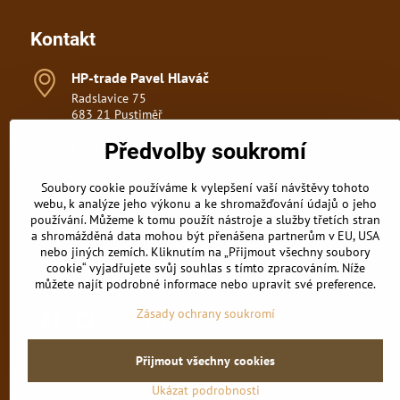
Kontakt
HP-trade Pavel Hlaváč
Radslavice 75
683 21 Pustiměř
Pavel Hlaváč
Předvolby soukromí
+420 720 298 748
pavel.hlavac@hp-trade.cz
Soubory cookie používáme k vylepšení vaší návštěvy tohoto
webu, k analýze jeho výkonu a ke shromažďování údajů o jeho
Tomáš Otevřel
používání. Můžeme k tomu použít nástroje a služby třetích stran
+420 722 036 830
a shromážděná data mohou být přenášena partnerům v EU, USA
tomas.otevrel@hp-trade.cz
nebo jiných zemích. Kliknutím na „Přijmout všechny soubory
cookie“ vyjadřujete svůj souhlas s tímto zpracováním. Níže
můžete najít podrobné informace nebo upravit své preference.
Zásady ochrany soukromí
Facebook
Twitter
Instagram
Youtube
Přijmout všechny cookies
Ukázat podrobnosti