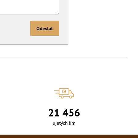
Odeslat
24 734
ujetých km